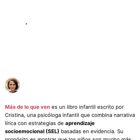
Projects
3 min read
Más de lo que ven:
Más allá de las
etiquetas
Published
Author
Cristina Singh
January 7, 2026
Más de lo que ven
es un libro infantil escrito por
Cristina, una psicóloga infantil que combina narrativa
lírica con estrategias de
aprendizaje
socioemocional (SEL)
basadas en evidencia. Su
propósito es mostrar que los niños son mucho más